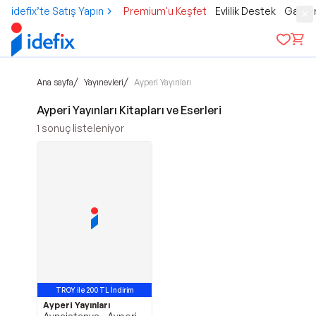
idefix’te Satış Yapın
Premium'u Keşfet
Evlilik Destek
Gamer
/
/
Ana sayfa
Yayınevleri
Ayperi Yayınları
Ayperi Yayınları Kitapları ve Eserleri
1
sonuç listeleniyor
TROY ile 200 TL İndirim
Ayperi Yayınları