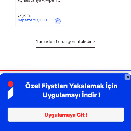
Aynaistanya - Ayperi
Yayınları
223,90
TL
Sepette
217,18
TL
1
üründen
1
ürün görüntülediniz
Bizi Takip Edin
Sipariş Takibi