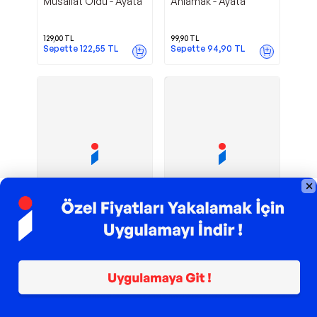
Musallat Oldu - Ayata
Anlamak - Ayata
129,00
TL
99,90
TL
Sepette
122,55
TL
Sepette
94,90
TL
TROY ile 200 TL İndirim
TROY ile 200 TL İndirim
Mülazım - Ayata
Ayata Küçük
Ayata
Ayata
Prens - Ayata
151,20
TL
75,60
TL
Sepette
113,40
TL
Sepette
56,70
TL