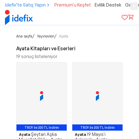
idefix’te Satış Yapın
Premium'u Keşfet
Evlilik Destek
Gamer
/
/
Ana sayfa
Yayınevleri
Ayata
Ayata Kitapları ve Eserleri
19
sonuç listeleniyor
TROY ile 200 TL İndirim
TROY ile 200 TL İndirim
Şeytan Aşka
19 Mayıs'ı
Ayata
Ayata