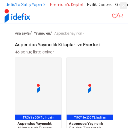
idefix’te Satış Yapın
Premium'u Keşfet
Evlilik Destek
Gamer
/
/
Ana sayfa
Yayınevleri
Aspendos Yayıncılık
Aspendos Yayıncılık Kitapları ve Eserleri
46
sonuç listeleniyor
TROY ile 200 TL İndirim
TROY ile 200 TL İndirim
Aspendos Yayıncılık
Aspendos Yayıncılık