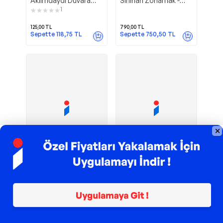
Aklımdaydı Duvara
Sınırları Zorlamak -
Yazdım - Aspendos
Aspendos Yayıncılık
1
Yayıncılık
125,00
TL
790,00
TL
Sepette
118,75
TL
Sepette
750,50
TL
TROY ile 200 TL İndirim
TROY ile 200 TL İndirim
Aspendos Yayıncılık
Aspendos Yayıncılık
Fırtınaya Tutulmak -
Rule - Dövmeli
Aspendos Yayıncılık
Adamlar Serisi 1 -
Aspendos Yayıncılık
219,00
TL
450,00
TL
Sepette
208,05
TL
Sepette
427,50
TL