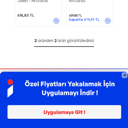
Juliet - Arcturus
Arcturus
618,83
TL
639,88
TL
Sepette
479,91
TL
2
üründen
2
ürün görüntülediniz
Bizi Takip Edin
Sipariş Takibi