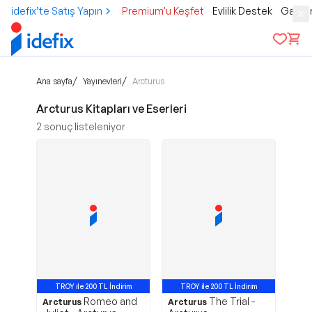
idefix’te Satış Yapın
Premium'u Keşfet
Evlilik Destek
Gamer
/
/
Ana sayfa
Yayınevleri
Arcturus
Arcturus Kitapları ve Eserleri
2
sonuç listeleniyor
TROY ile 200 TL İndirim
TROY ile 200 TL İndirim
Romeo and
The Trial -
Arcturus
Arcturus