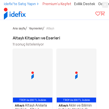
idefix’te Satış Yapın
Premium'u Keşfet
Evlilik Destek
Gamer
/
/
Ana sayfa
Yayınevleri
Altaylı
Altaylı Kitapları ve Eserleri
11
sonuç listeleniyor
TROY ile 200 TL İndirim
TROY ile 200 TL İndirim
Altaylı Anılarla
Aklın ve Bilimin
Altaylı
Altaylı