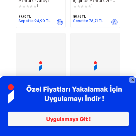
Atatürk - Altaylı
Işığında Atatürk G -
Altaylı
1
1
99,90
TL
80,75
TL
Sepette
94,90
TL
Sepette
76,71
TL
TROY ile 200 TL İndirim
TROY ile 200 TL İndirim
Sıratı Müstakim
Çocuklar İçin
Altaylı
Altaylı
- Altaylı
Atatürk - Altaylı
1.180,00
TL
295,00
TL
Sepette
1.121,00
TL
Sepette
280,25
TL