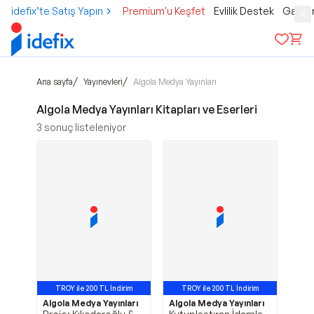
idefix’te Satış Yapın
Premium'u Keşfet
Evlilik Destek
Gamer
/
/
Ana sayfa
Yayınevleri
Algola Medya Yayınları
Algola Medya Yayınları Kitapları ve Eserleri
3
sonuç listeleniyor
TROY ile 200 TL İndirim
TROY ile 200 TL İndirim
Algola Medya Yayınları
Algola Medya Yayınları