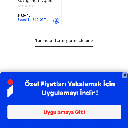
Baktığımda - Agos
1
249,50
TL
Sepette
242,01
TL
1
üründen
1
ürün görüntülediniz
Bizi Takip Edin
Sipariş Takibi