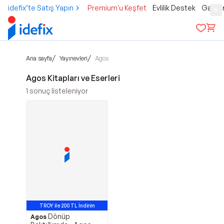
idefix’te Satış Yapın
Premium'u Keşfet
Evlilik Destek
Gamer
/
/
Ana sayfa
Yayınevleri
Agos
Agos Kitapları ve Eserleri
1
sonuç listeleniyor
TROY ile 200 TL İndirim
Dönüp
Agos