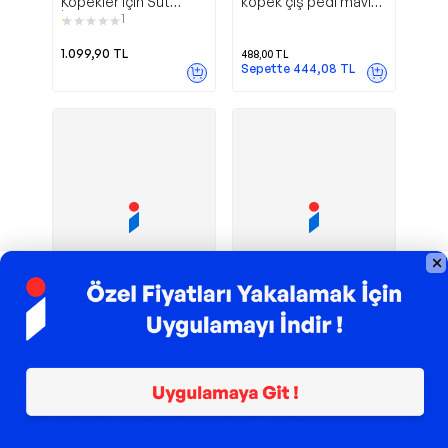
Köpekler için Süt
köpek çiş pedi mavi
İkame Maması 400g
60x90 30 adet
1
1.099,90
TL
488,00
TL
Sepette
444,08
TL
TROY ile 200 TL İndirim
TROY ile 200 TL İndirim
Paticare
Puppy
Woddy
Bio PetActive
Puremed Kedi Köpek
Milk Powder Yavru
Çiş Pedi 60 X 90 Cm
Köpek Süt Tozu 200
6x30 180 Adet
Gr
1.500,00
TL
358,80
TL