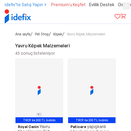
idefix’te Satış Yapın
Premium'u Keşfet
Evlilik Destek
Gamer
/
/
/
Ana sayfa
Pet Shop
Köpek
Yavru Köpek Malzemeleri
Yavru Köpek Malzemeleri
45
sonuç listeleniyor
TROY ile 200 TL İndirim
TROY ile 200 TL İndirim
Yavru
yapışkanlı
Royal Canin
Paticare