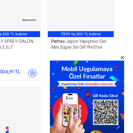
Sponsorlu
e 200 TL İndirim
TROY ile 200 TL İndirim
LY SPREY GALON
Pattex
Japon Yapıştırıcı Gel
 3.3 LT
Mini Süper 3x1 GR 1943764
144,00
TL
.304,91
TL
Sepette
125,28
TL