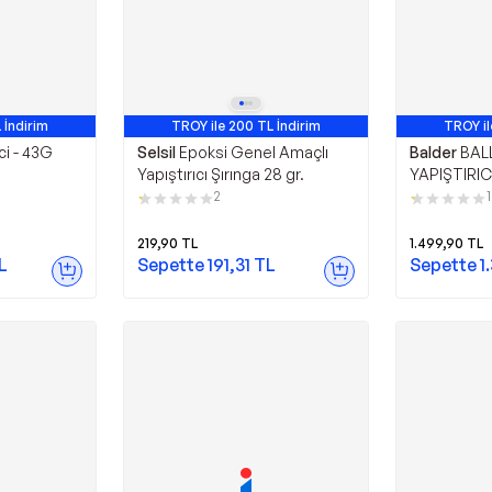
 İndirim
TROY ile 200 TL İndirim
TROY il
ci - 43G
Selsil
Epoksi Genel Amaçlı
Balder
BAL
Yapıştırıcı Şırınga 28 gr.
YAPIŞTIRICI
2
1
219,90
TL
1.499,90
TL
L
Sepette
191,31
TL
Sepette
1