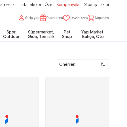
amerfix
Türk Telekom Özel
Kampanyalar
Sipariş Takibi
Giriş yap
Puanlarım
Sepetim
Favorilerim
Spor,
Süpermarket,
Pet
Yapı Market,
Outdoor
Gıda, Temizlik
Shop
Bahçe, Oto
Önerilen