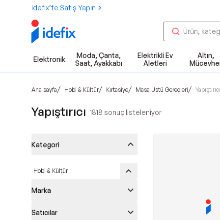
idefix’te Satış Yapın
Moda, Çanta,
Elektrikli Ev
Altın,
Elektronik
Saat, Ayakkabı
Aletleri
Mücevhe
/
/
/
/
Ana sayfa
Hobi & Kültür
Kırtasiye
Masa Üstü Gereçleri
Yapıştırıc
Yapıştırıcı
1818
sonuç listeleniyor
Kategori
Hobi & Kültür
Marka
Satıcılar