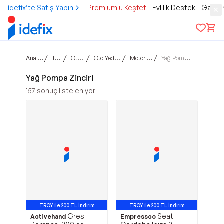
idefix’te Satış Yapın
Premium'u Keşfet
Evlilik Destek
Gamer
Ana sayfa
/
/
/
/
/
Taşıtlar
Otomobil
Oto Yedek Parça
Motor Aksamı
Yağ Pompa Zinciri
Yağ Pompa Zinciri
157
sonuç listeleniyor
TROY ile 200 TL İndirim
TROY ile 200 TL İndirim
Gres
Seat
Activehand
Empressco