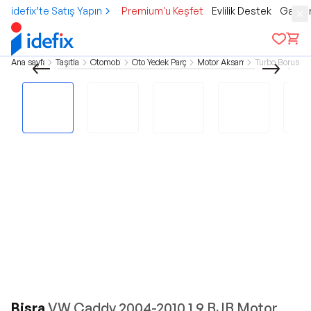
idefix’te Satış Yapın
Premium'u Keşfet
Evlilik Destek
Gamer
Ana sayfa
Taşıtlar
Otomobil
Oto Yedek Parça
Motor Aksamı
Turbo Borusu
Bisra
VW Caddy 2004-2010 1.9 BJB Motor