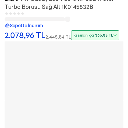
Turbo Borusu Sağ Alt 1K0145832B
Sepette İndirim
2.078,96
TL
Kazancını gör
366,88
TL
2.445,84
TL