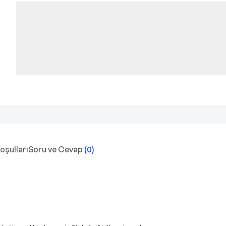
Koşulları
Soru ve Cevap
(
0
)