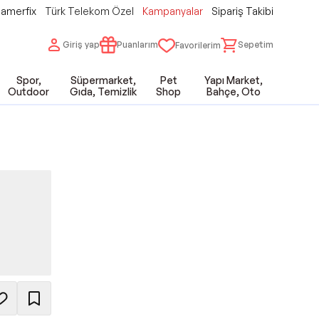
amerfix
Türk Telekom Özel
Kampanyalar
Sipariş Takibi
Giriş yap
Puanlarım
Sepetim
Favorilerim
Spor,
Süpermarket,
Pet
Yapı Market,
Outdoor
Gıda, Temizlik
Shop
Bahçe, Oto