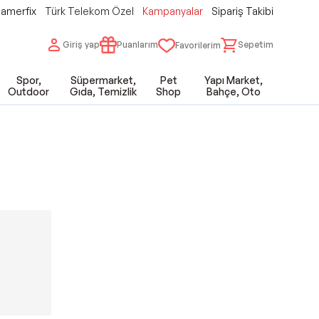
amerfix
Türk Telekom Özel
Kampanyalar
Sipariş Takibi
Giriş yap
Puanlarım
Sepetim
Favorilerim
Spor,
Süpermarket,
Pet
Yapı Market,
Outdoor
Gıda, Temizlik
Shop
Bahçe, Oto