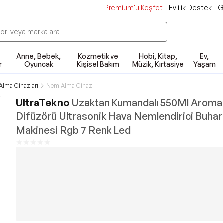
Premium'u Keşfet
Evlilik Destek
G
Anne, Bebek,
Kozmetik ve
Hobi, Kitap,
Ev,
r
Oyuncak
Kişisel Bakım
Müzik, Kırtasiye
Yaşam
lma Cihazları
Nem Alma Cihazı
UltraTekno
Uzaktan Kumandalı 550Ml Aroma
Difüzörü Ultrasonik Hava Nemlendirici Buhar
Makinesi Rgb 7 Renk Led