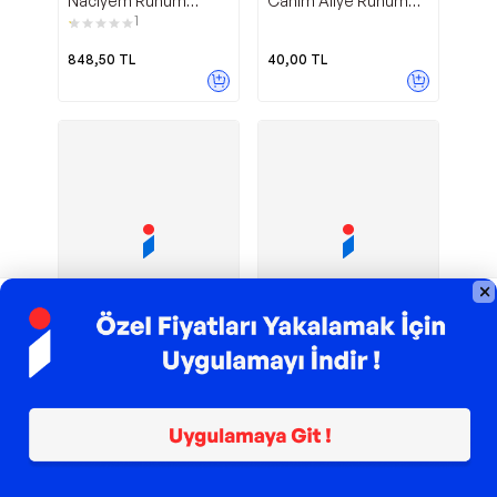
Naciyem Ruhum
Canım Aliye Ruhum
Efendim - Turkuvaz
Filiz - E-Kitap - Yapı
1
Kitap
Kredi Yayınları
848,50
TL
40,00
TL
Kapak Tipi
TROY ile 200 TL İndirim
Yapı Kredi Yayınları
İş Bankası Kültür
Yalnız Seni Arıyorum -
Leylim Leylim
Yayınları
E-Kitap - Yapı Kredi
- İş Bankası Kültür
10
Yayınları
Yayınları
40,00
TL
163,25
TL
Sepette
155,09
TL