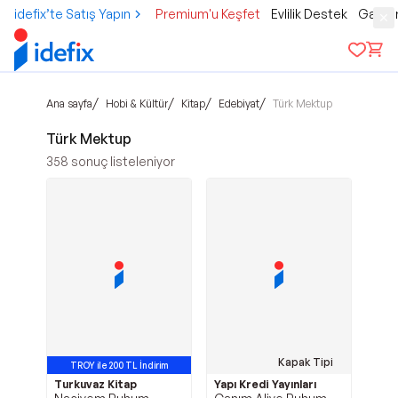
idefix’te Satış Yapın
Premium'u Keşfet
Evlilik Destek
Gamer
/
/
/
/
Ana sayfa
Hobi & Kültür
Kitap
Edebiyat
Türk Mektup
Türk Mektup
358
sonuç listeleniyor
Kapak Tipi
TROY ile 200 TL İndirim
Turkuvaz Kitap
Yapı Kredi Yayınları