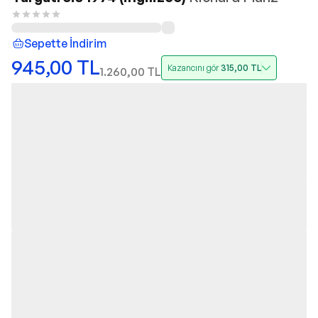
Sepette İndirim
945,00
TL
Kazancını gör
315,00
TL
1.260,00
TL