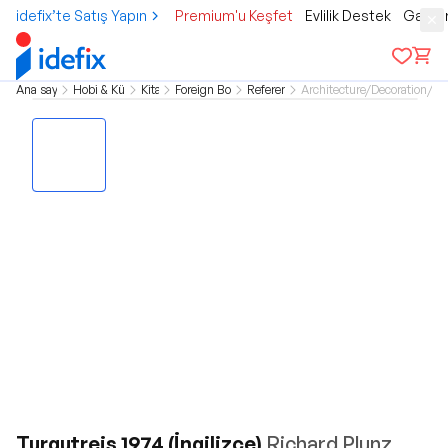
idefix’te Satış Yapın
Premium'u Keşfet
Evlilik Destek
Gamer
Ana sayfa
Hobi & Kültür
Kitap
Foreign Books
Reference
Architecture/Decoration/De
Turgutreis 1974 (İngilizce)
Richard Plunz