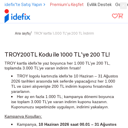
idefix’te Satış Yapın
Premium'u Keşfet
Evlilik Destek
Gamer
/
Ana sayfa
TROY kartla 1.000 TL’ye 200 TL İndirim
TROY200TL Kodu ile 1000 TL'ye 200 TL!
TROY kartla idefix’te yaz boyunca her 1.000 TL’ye 200 TL,
toplamda 3.000 TL’ye varan indirim fırsatı!
TROY logolu kartınızla idefix’te 10 Haziran – 31 Ağustos
2026 tarihleri arasında tek seferde yapacağınız her 1.000
TL ve üzeri alışverişte 200 TL indirim kuponu fırsatından
yararlanın.
Her ay en fazla 1.000 TL;
kampanya dönemi
boyunca
ise toplam 3.000 TL’ye varan indirim kuponu kazanın.
Kuponunuzu sepetinizde uygulayın, indirimi yakalayın.
Kampanya Koşulları:
Kampanya,
10 Haziran 2026 saat 00.01 – 31 Ağustos