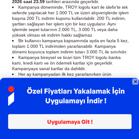
2026 saat 23.59
tarihleri arasında geçerlidir.
Kampanya döneminde, TROY logolu kart ile idefix’te tek
seferde yapılacak her 1.000 TL ve üzeri alışverişlerde işlem
başına 200 TL indirim kuponu kullanılabilir.
200 TL indirim,
şartları sağlayan her işlem için bir kez uygulanır. Aynı
işlemde sepet tutarının 2.000 TL, 3.000 TL veya daha
yüksek olması ek indirim hakkı sağlamaz.
Bir kullanıcı kampanya kapsamında ayda en fazla 5 kez,
toplam 1.000 TL indirimden yararlanabilir. Kampanya
dönemi boyunca toplam indirim tutarı 3.000 TL ile sınırlıdır.
Kampanya bireysel ve ticari tüm TROY logolu banka
kartı, kredi kartı ve ön ödemeli kartlar için geçerlidir.
Kampanyaya sanal kartlar da dahildir.
Her ay kampanyadan ilk kez yararlanırken ürün
sayfasında yer alan kampanya kuponunu seçmeniz veya
sepette bulunan ‘İndirim Kodum Var’ alanına
TROY200TL
kodunu girmeniz gerekir. İlk kullanım sonrasında aynı ay
içindeki kalan kupon hakları kullanıcı hesabınıza otomatik
olarak tanımlanır.
Aynı ay içerisindeki sonraki kullanımlarda,
sepette
‘İndirim Kodum Var’ alanına TROY200TL kodu girilmesi
gereklidir.
Yeni bir ayın başlamasıyla birlikte kampanyadan ilk kez
yararlanırken kuponun yeniden seçilmesi veya kupon
kodunun yeniden girilmesi gerekir.
Bir kullanıcının