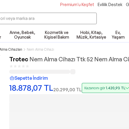
Premium'u Keşfet
Evlilik Destek
G
Anne, Bebek,
Kozmetik ve
Hobi, Kitap,
Ev,
r
Oyuncak
Kişisel Bakım
Müzik, Kırtasiye
Yaşam
lma Cihazları
Nem Alma Cihazı
Trotec
Nem Alma Cihazı Ttk 52 Nem Alma Ci
Sepette İndirim
18.878,07
TL
Kazancını gör
1.420,93
TL
20.299,00
TL