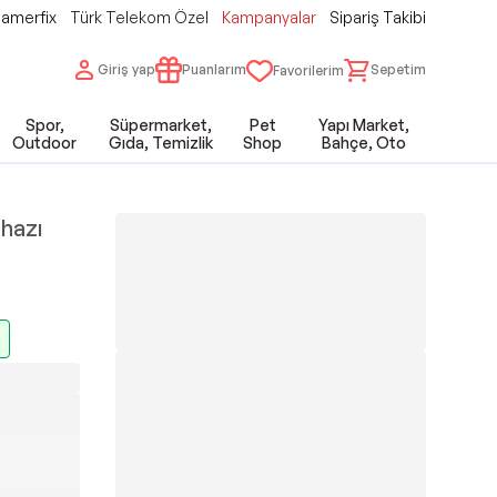
amerfix
Türk Telekom Özel
Kampanyalar
Sipariş Takibi
Giriş yap
Puanlarım
Sepetim
Favorilerim
Spor,
Süpermarket,
Pet
Yapı Market,
Outdoor
Gıda, Temizlik
Shop
Bahçe, Oto
hazı