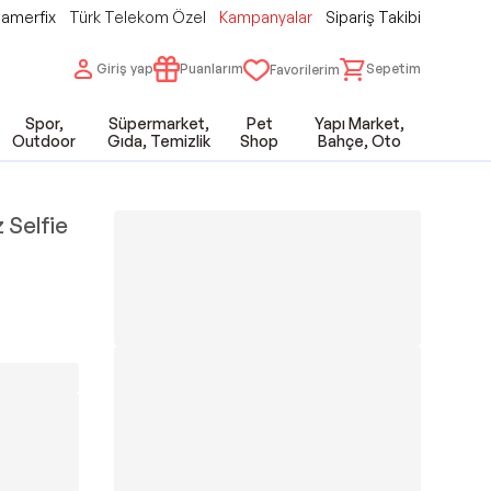
amerfix
Türk Telekom Özel
Kampanyalar
Sipariş Takibi
Giriş yap
Puanlarım
Sepetim
Favorilerim
Spor,
Süpermarket,
Pet
Yapı Market,
Outdoor
Gıda, Temizlik
Shop
Bahçe, Oto
 Selfie