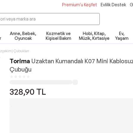
Premium'u Keşfet
Evlilik Destek
G
Anne, Bebek,
Kozmetik ve
Hobi, Kitap,
Ev,
r
Oyuncak
Kişisel Bakım
Müzik, Kırtasiye
Yaşam
Özçekim) Çubukları
Torima
Uzaktan Kumandalı K07 Mini Kablosuz
Çubuğu
328,90
TL