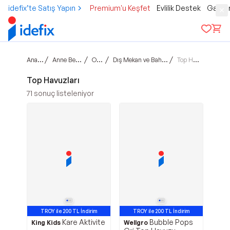
idefix’te Satış Yapın
Premium'u Keşfet
Evlilik Destek
Gamer
Ana sayfa
/
/
/
/
Anne Bebek Çocuk
Oyuncak
Dış Mekan ve Bahçe Oyuncakları
Top Havuzları
Top Havuzları
71
sonuç listeleniyor
TROY ile 200 TL İndirim
TROY ile 200 TL İndirim
Kare Aktivite
Bubble Pops
King Kids
Wellgro