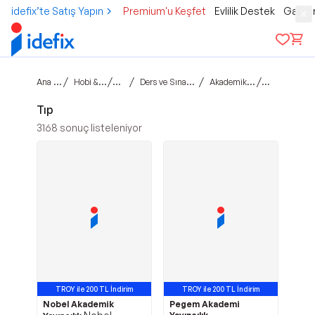
idefix’te Satış Yapın
Premium'u Keşfet
Evlilik Destek
Gamer
Ana sayfa
/
/
/
/
/
Hobi & Kültür
Kitap
Ders ve Sınav Kitapları
Akademik Kitaplar
Tıp
Tıp
3168
sonuç listeleniyor
TROY ile 200 TL İndirim
TROY ile 200 TL İndirim
Nobel Akademik
Pegem Akademi