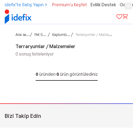
idefix’te Satış Yapın
Premium'u Keşfet
Evlilik Destek
Gamer
Ana sayfa
/
/
/
Pet Shop
Kaplumbağa
Terraryumlar / Malzemeler
Terraryumlar / Malzemeler
0
sonuç listeleniyor
0
üründen
0
ürün görüntülediniz
Bizi Takip Edin