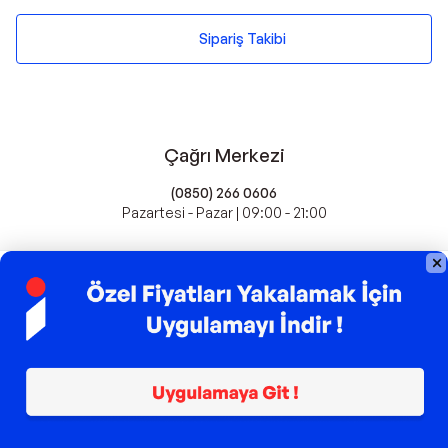
Sipariş Takibi
Çağrı Merkezi
(0850) 266 0606
Pazartesi - Pazar | 09:00 - 21:00
idefix'te Satış Yapın
Popüler Markalar
Farmasi
Xiaomi
Fissler
Kawai
Hankook
Lavazza
Fashcolle
Pro Plan