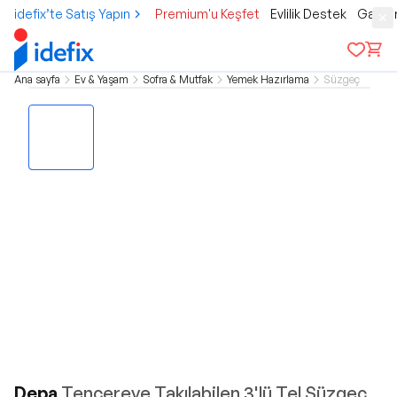
idefix’te Satış Yapın
Premium'u Keşfet
Evlilik Destek
Gamer
Ana sayfa
Ev & Yaşam
Sofra & Mutfak
Yemek Hazırlama
Süzgeç
Depa
Tencereye Takılabilen 3'lü Tel Süzgeç