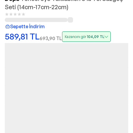
Seti (14cm-17cm-22cm)
Sepette İndirim
589,81
TL
Kazancını gör
104,09
TL
693,90
TL