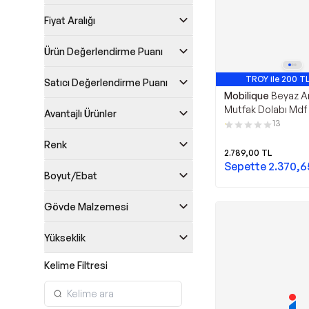
Fiyat Aralığı
Ürün Değerlendirme Puanı
TROY ile 200 TL
Satıcı Değerlendirme Puanı
Mobilique
Beyaz A
Mutfak Dolabı Mdf
Avantajlı Ürünler
Yanı Beyaz
13
Renk
2.789,00
TL
Sepette
2.370,6
Boyut/Ebat
Gövde Malzemesi
Yükseklik
Kelime Filtresi