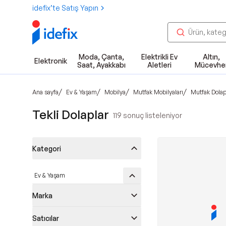
idefix’te Satış Yapın
Moda, Çanta,
Elektrikli Ev
Altın,
Elektronik
Saat, Ayakkabı
Aletleri
Mücevhe
/
/
/
/
Ana sayfa
Ev & Yaşam
Mobilya
Mutfak Mobilyaları
Mutfak Dolap
Tekli Dolaplar
119
sonuç listeleniyor
Kategori
Ev & Yaşam
Marka
Satıcılar