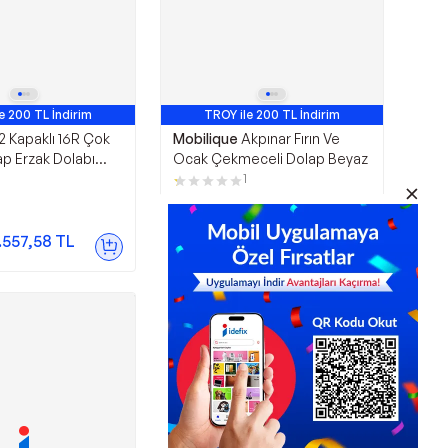
e 200 TL İndirim
TROY ile 200 TL İndirim
 2 Kapaklı 16R Çok
Mobilique
Akpınar Fırın Ve
p Erzak Dolabı
Ocak Çekmeceli Dolap Beyaz
ı Kiler Dolabı
1
4.049,00
TL
%
3
3.909,00
TL
.557,58
TL
Sepette
3.322,65
TL