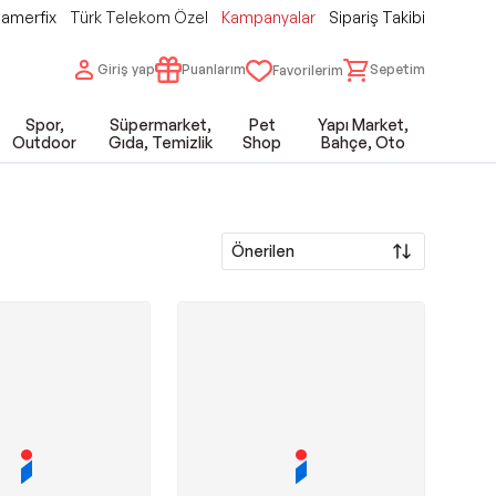
amerfix
Türk Telekom Özel
Kampanyalar
Sipariş Takibi
Giriş yap
Puanlarım
Sepetim
Favorilerim
Spor,
Süpermarket,
Pet
Yapı Market,
Outdoor
Gıda, Temizlik
Shop
Bahçe, Oto
Önerilen