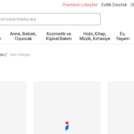
Premium'u Keşfet
Evlilik Destek
G
Anne, Bebek,
Kozmetik ve
Hobi, Kitap,
Ev,
r
Oyuncak
Kişisel Bakım
Müzik, Kırtasiye
Yaşam
/
ları
Tekli Dolaplar