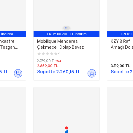
 İndirim
TROY ile 200 TL İndirim
TROY il
nkastre
Mobilique
Menderes
KZY
8 Raflı
 Tezgah
Çekmeceli Dolap Beyaz
Amaçlı Dola
Banyo Dolab
2
Beyaz
2.759,00
TL
%
4
2.659,00
TL
3.119,00
TL
5
TL
Sepette
2.260,15
TL
Sepette
2