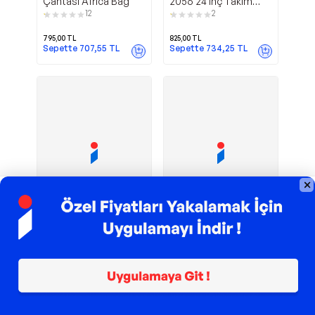
Çantası Africa Bag
2056 24 inç Takım
Çantası - Plastik Kilitli
12
2
795,00
TL
825,00
TL
Sepette
707,55
TL
Sepette
734,25
TL
TROY ile 200 TL İndirim
TROY ile 200 TL İndirim
1600A003BJ
Mekanikçi
Bosch
İzeltaş
22" Professional Alet
Takım Çantası 5
Çantası
Gözlü 62 Parça
11
1
1.225,00
TL
%
4
1.179,00
TL
15.853,00
TL
Sepette
1.120,05
TL
Sepette
12.682,40
TL