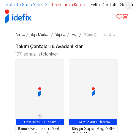
idefix’te Satış Yapın
Premium'u Keşfet
Evlilik Destek
Gamer
Ana sayfa
/
/
/
/
Yapı Market & Bahçe
Yapı Market
Hırdavat
Takım Çantaları & Avadanlıklar
Takım Çantaları & Avadanlıklar
1971
sonuç listeleniyor
TROY ile 200 TL İndirim
TROY ile 200 TL İndirim
Bez Takım Alet
Super Bag ASR-
Bosch
Skygo