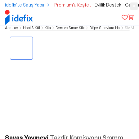
idefix’te Satış Yapın
Premium'u Keşfet
Evlilik Destek
Gamer
Ana sayfa
Hobi & Kültür
Kitap
Ders ve Sınav Kitapları
Diğer Sınavlara Hazırlık
SMMM
Savaş Yayınevi
Takdir Komisyonu Smmm