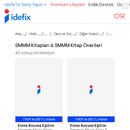
idefix’te Satış Yapın
Premium'u Keşfet
Evlilik Destek
Gamer
Ana sayfa
/
/
/
/
/
Hobi & Kültür
Kitap
Ders ve Sınav Kitapları
Diğer Sınavlara Hazırlık
SMMM
SMMM Kitapları & SMMM Kitap Önerileri
40
sonuç listeleniyor
TROY ile 200 TL İndirim
TROY ile 200 TL İndirim
Enine Boyuna Eğitim
Enine Boyuna Eğitim