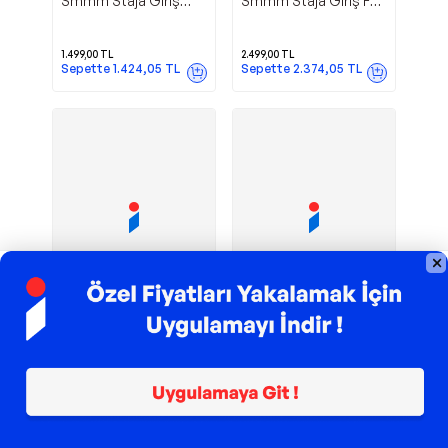
Smmm Staja Giriş
Smmm Staja Giriş Ful
Görüntülü Eğitim Seti
Eğitim Seti (200 Saat
(143 Saat) - Enine
Özel Anlatım) - Enine
Boyuna Eğitim - Enine
Boyuna Eğitim - Enine
1.499,00
TL
2.499,00
TL
Boyuna Eğitim
Boyuna Eğitim
Sepette
1.424,05
TL
Sepette
2.374,05
TL
TROY ile 200 TL İndirim
TROY ile 200 TL İndirim
2020
Enine Boyuna Eğitim
Deha Yayıncılık
Smmm Staja Giriş
SMMM Yeterlilik Konu
Soru Bankası Eğitim
Anlatımlı Muhasebe
Seti - Enine Boyuna
Denetim - Deha
589,77
TL
%
11
Eğitim - Enine Boyuna
Yayıncılık
1.499,00
TL
523,30
TL
Eğitim
Sepette
1.424,05
TL
Sepette
497,13
TL