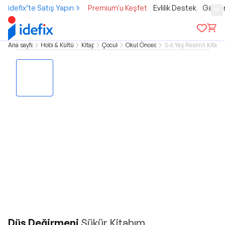
idefix’te Satış Yapın
Premium'u Keşfet
Evlilik Destek
Gamer
Ana sayfa
Hobi & Kültür
Kitap
Çocuk
Okul Öncesi
3-6 Yaş Resimli Kitap
Düş Değirmeni
Şükür Kitabım