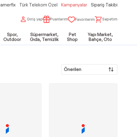
amerfix
Türk Telekom Özel
Kampanyalar
Sipariş Takibi
Giriş yap
Puanlarım
Sepetim
Favorilerim
Spor,
Süpermarket,
Pet
Yapı Market,
Outdoor
Gıda, Temizlik
Shop
Bahçe, Oto
Önerilen