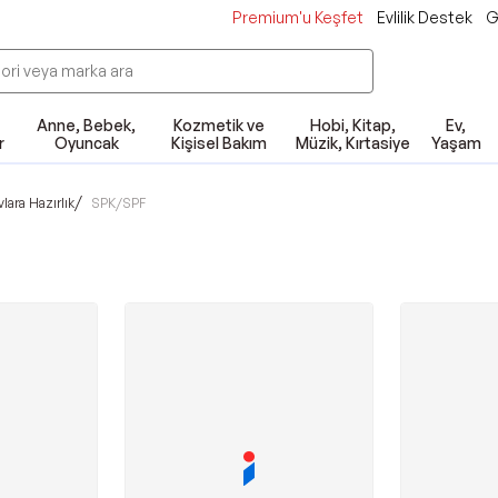
Premium'u Keşfet
Evlilik Destek
G
Anne, Bebek,
Kozmetik ve
Hobi, Kitap,
Ev,
r
Oyuncak
Kişisel Bakım
Müzik, Kırtasiye
Yaşam
/
lara Hazırlık
SPK/SPF