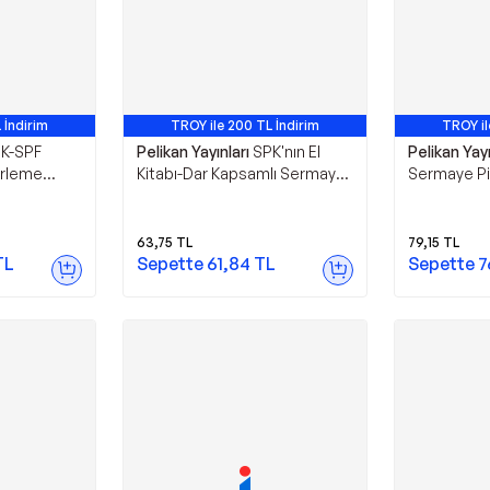
 İndirim
TROY ile 200 TL İndirim
TROY il
K-SPF
Pelikan Yayınları
SPK'nın El
Pelikan Yayı
erleme
Kitabı-Dar Kapsamlı Sermaye
Sermaye Piy
ımlı Soru
Piyasası Mevzuatı ve Meslek
Konu Anlatı
yınları
Kuralları - Pelikan Yayınları
Pelikan Yayı
63,75
TL
79,15
TL
TL
Sepette
61,84
TL
Sepette
7