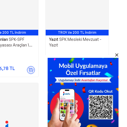
e 200 TL İndirim
TROY ile 200 TL İndirim
nları
SPK-SPF
Yazıt
SPK Mesleki Mevzuat -
asası Araçları 1
Yazıt
mlı Soru Bankası -
nları
235,02
TL
%
3
227,26
TL
6,78
TL
Sepette
215,90
TL