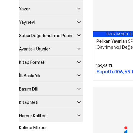
Yazar
Yayınevi
TROY ile 200 TL
Satıcı Değerlendirme Puanı
Pelikan Yayınları
SP
Gayrimenkul Değ
Avantajlı Ürünler
Esasları Konu Anlat
Bankası - Pelikan Ya
Kitap Formatı
109,95
TL
Sepette
106,65
İlk Baskı Yılı
Basım Dili
Kitap Seti
Hamur Kalitesi
Kelime Filtresi