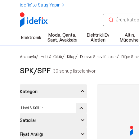
idefix’te Satış Yapın
Moda, Çanta,
Elektrikli Ev
Altın,
Elektronik
Saat, Ayakkabı
Aletleri
Mücevhe
/
/
/
/
Ana sayfa
Hobi & Kültür
Kitap
Ders ve Sınav Kitapları
Diğer Sınav
SPK/SPF
30
sonuç listeleniyor
Kategori
Hobi & Kültür
Satıcılar
Fiyat Aralığı