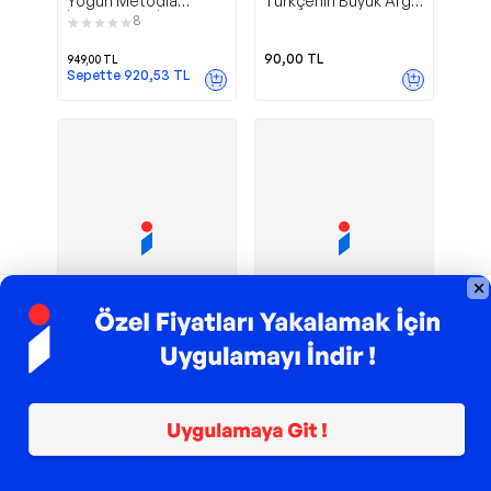
Yoğun Metodla
Türkçenin Büyük Argo
İspanyolca - İnkılap
Sözlüğü - E-Kitap -
8
Kitabevi Yayınevi
Yapı Kredi Yayınları
90,00
TL
949,00
TL
Sepette
920,53
TL
TROY ile 200 TL İndirim
TROY ile 200 TL İndirim
Fono
Türk Dil Kurumu
Fono Yayınları
Tdk Yazım
Yayınları İspanyolca
Yayınları
Kılavuzu - Türk Dil
Deyimler - Fono
1
1
Kurumu Yayınları
Yayınları
253,01
TL
346,90
TL
Sepette
240,36
TL
Sepette
336,49
TL