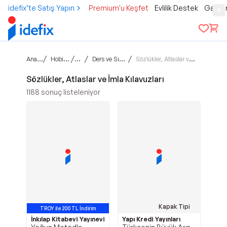
idefix’te Satış Yapın
Premium'u Keşfet
Evlilik Destek
Gamer
Ana sayfa
/
/
/
/
Hobi & Kültür
Kitap
Ders ve Sınav Kitapları
Sözlükler, Atlaslar ve İmla Kılavuzları
Sözlükler, Atlaslar ve İmla Kılavuzları
1188
sonuç listeleniyor
Kapak Tipi
TROY ile 200 TL İndirim
İnkılap Kitabevi Yayınevi
Yapı Kredi Yayınları