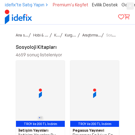
idefix’te Satış Yapın
Premium'u Keşfet
Evlilik Destek
Gamer
Ana sayfa
/
/
/
/
/
Hobi & Kültür
Kitap
Kurgu Dışı
Araştırma-Tarih
Sosyoloji
Sosyoloji Kitapları
4659
sonuç listeleniyor
TROY ile 200 TL İndirim
TROY ile 200 TL İndirim
İletişim Yayınları
Pegasus Yayınevi