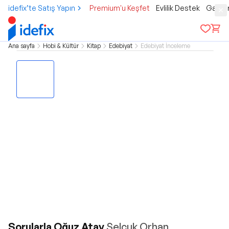
idefix’te Satış Yapın
Premium'u Keşfet
Evlilik Destek
Gamer
Ana sayfa
Hobi & Kültür
Kitap
Edebiyat
Edebiyat İnceleme
Sorularla Oğuz Atay
Selçuk Orhan