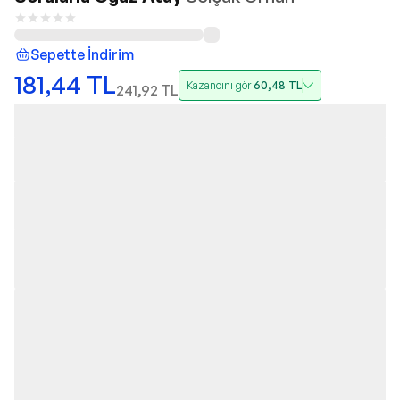
Sepette İndirim
181,44
TL
Kazancını gör
60,48
TL
241,92
TL