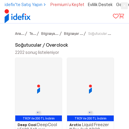
idefix’te Satış Yapın
Premium'u Keşfet
Evlilik Destek
Gamer
Ana sayfa
/
/
/
/
Teknoloji
Bilgisayar ve Tablet
Bilgisayar Bileşenleri
Soğutucular / Overclock
Soğutucular / Overclock
2202
sonuç listeleniyor
TROY ile 200 TL İndirim
TROY ile 200 TL İndirim
DeepCool
Liquid Freezer
Deep Cool
Arctic