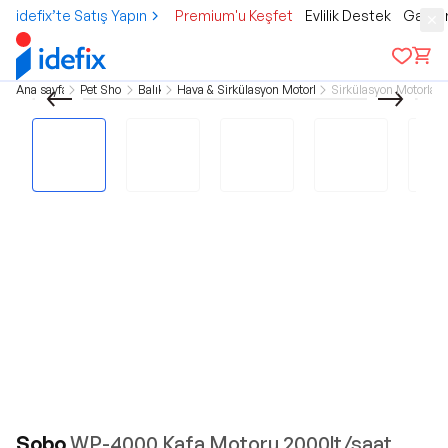
idefix’te Satış Yapın
Premium'u Keşfet
Evlilik Destek
Gamer
Ana sayfa
Pet Shop
Balık
Hava & Sirkülasyon Motorları
Sirkülasyon Motorları
Sobo
WP-4000 Kafa Motoru 2000lt/saat