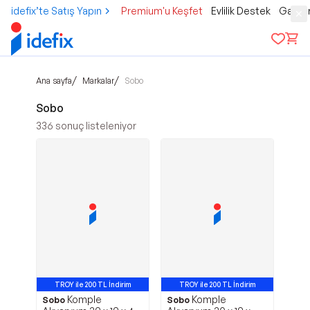
idefix’te Satış Yapın
Premium'u Keşfet
Evlilik Destek
Gamer
/
/
Ana sayfa
Markalar
Sobo
Sobo
336
sonuç listeleniyor
TROY ile 200 TL İndirim
TROY ile 200 TL İndirim
Komple
Komple
Sobo
Sobo