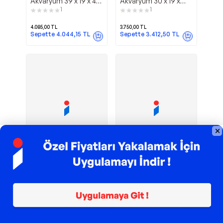
Akvaryum 39 x 19 x 44
Akvaryum 30 x 19 x
cm Beyaz
33,5 cm Beyaz
1
1
4.085,00
TL
3.750,00
TL
Sepette
4.044,15
TL
Sepette
3.412,50
TL
TROY ile 200 TL İndirim
TROY ile 200 TL İndirim
AQ-4500 Kafa
Komple
Sobo
Sobo
Motoru 2000lt/saat
Akvaryum
48,5x26x44,5 Cm
Beyaz
942,91
TL
6.500,00
TL
Sepette
933,48
TL
Sepette
5.915,00
TL