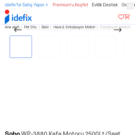
idefix’te Satış Yapın
Premium'u Keşfet
Evlilik Destek
Gamer
Ana sayfa
Pet Shop
Balık
Hava & Sirkülasyon Motorları
Sirkülasyon Motorları
Sobo
WP-3880 Kafa Motoru 2500Lt/Saat