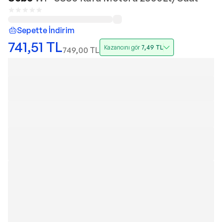
Sepette İndirim
741,51
TL
Kazancını gör
7,49
TL
749,00
TL