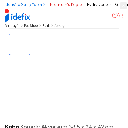
idefix’te Satış Yapın
Premium'u Keşfet
Evlilik Destek
Gamer
Ana sayfa
Pet Shop
Balık
Akvaryum
Sobo
Komple Akvaryum 38,5 x 24 x 42 cm