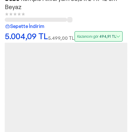
Beyaz
Sepette İndirim
5.004,09
TL
Kazancını gör
494,91
TL
5.499,00
TL