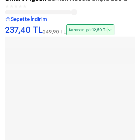
Sepette İndirim
237,40
TL
Kazancını gör
12,50
TL
249,90
TL