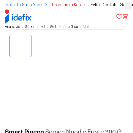
idefix’te Satış Yapın
Premium'u Keşfet
Evlilik Destek
Gamer
Ana sayfa
Süpermarket
Gıda
Kuru Gıda
Makarna
Smart Pigeon
Somen Noodle Erişte 300 G