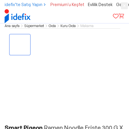
idefix’te Satış Yapın
Premium'u Keşfet
Evlilik Destek
Gamer
Ana sayfa
Süpermarket
Gıda
Kuru Gıda
Makarna
Smart Pigeon
Ramen Noodle Erişte 300 G X