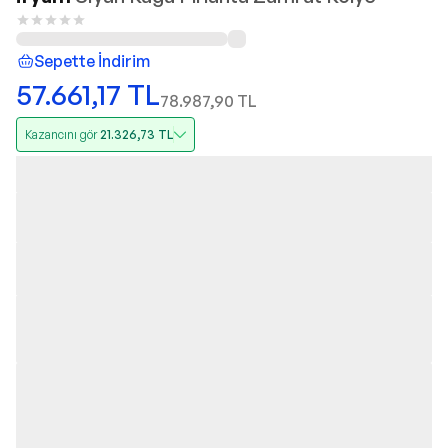
Sepette İndirim
57.661,17
TL
78.987,90
TL
Kazancını gör
21.326,73
TL