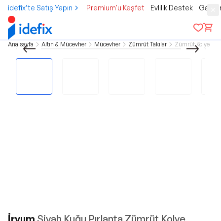
idefix’te Satış Yapın
Premium'u Keşfet
Evlilik Destek
Gamer
Ana sayfa
Altın & Mücevher
Mücevher
Zümrüt Takılar
Zümrüt Kolye
İryum
Siyah Kuğu Pırlanta Zümrüt Kolye