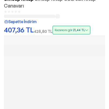
Canavarı
Sepette İndirim
407,36
TL
Kazancını gör
21,44
TL
428,80
TL