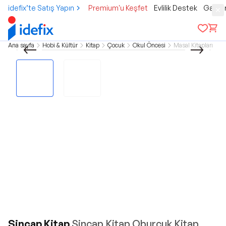
idefix’te Satış Yapın
Premium'u Keşfet
Evlilik Destek
Gamer
Ana sayfa
Hobi & Kültür
Kitap
Çocuk
Okul Öncesi
Masal Kitapları
Sincap Kitap
Sincap Kitap Oburcuk Kitap