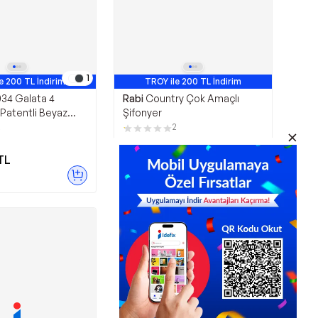
1
e 200 TL İndirim
TROY ile 200 TL İndirim
34 Galata 4
Rabi
Country Çok Amaçlı
Patentli Beyaz
Şifonyer
atak Odası Bebek
2
2
odin
TL
5.299,00
TL