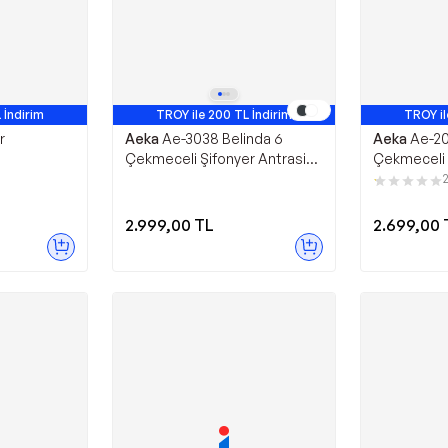
 İndirim
TROY ile 200 TL İndirim
TROY il
r
Aeka
Ae-3038 Belinda 6
Aeka
Ae-20
Çekmeceli Şifonyer Antrasit
Çekmeceli 
Gri Komodin
Şifonyer Y
Odası Kom
2.999,00
TL
2.699,00