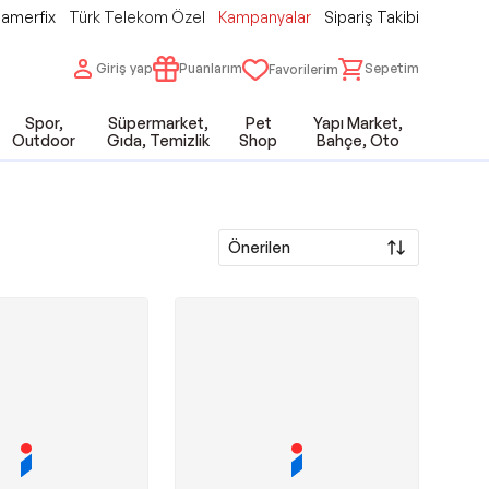
amerfix
Türk Telekom Özel
Kampanyalar
Sipariş Takibi
Giriş yap
Puanlarım
Sepetim
Favorilerim
Spor,
Süpermarket,
Pet
Yapı Market,
Outdoor
Gıda, Temizlik
Shop
Bahçe, Oto
Önerilen