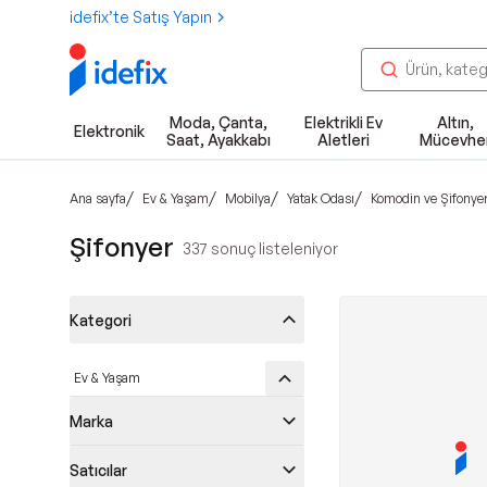
idefix’te Satış Yapın
Moda, Çanta,
Elektrikli Ev
Altın,
Elektronik
Saat, Ayakkabı
Aletleri
Mücevhe
/
/
/
/
Ana sayfa
Ev & Yaşam
Mobilya
Yatak Odası
Komodin ve Şifonyer
Şifonyer
337
sonuç listeleniyor
Kategori
Ev & Yaşam
Marka
Satıcılar