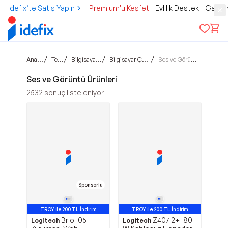
idefix’te Satış Yapın
Premium'u Keşfet
Evlilik Destek
Gamer
Ana sayfa
/
/
/
/
Teknoloji
Bilgisayar ve Tablet
Bilgisayar Çevre Birimleri
Ses ve Görüntü Ürünleri
Ses ve Görüntü Ürünleri
2532
sonuç listeleniyor
Sponsorlu
TROY ile 200 TL İndirim
TROY ile 200 TL İndirim
Brio 105
Z407 2+1 80
Logitech
Logitech