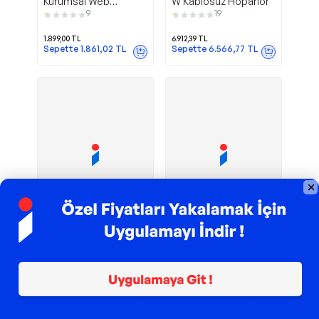
Kurumsal Web
W Kablosuz Hoparlör
Kamerası
9
19
1.899,00
TL
6.912,39
TL
Sepette
1.861,02
TL
Sepette
6.566,77
TL
TROY ile 200 TL İndirim
TROY ile 200 TL İndirim
C920s
980-000814
Logitech
Logitech
ProHD 1080P
Z150 3W Siyah 1+1 RMS
Webcam
Multimedya Stereo
20
9
Hoparlör
6.164,70
TL
2.055,43
TL
Sepette
1.952,66
TL