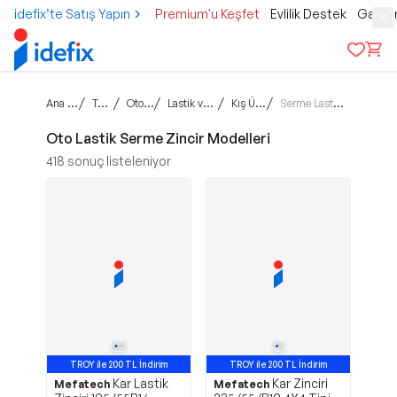
idefix’te Satış Yapın
Premium'u Keşfet
Evlilik Destek
Gamer
Ana sayfa
/
/
/
/
/
Taşıtlar
Otomobil
Lastik ve Jantlar
Kış Ürünleri
Serme Lastik Zinciri
Oto Lastik Serme Zincir Modelleri
418
sonuç listeleniyor
TROY ile 200 TL İndirim
TROY ile 200 TL İndirim
Kar Lastik
Kar Zinciri
Mefatech
Mefatech