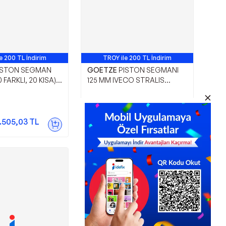
e 200 TL İndirim
TROY ile 200 TL İndirim
ISTON SEGMAN
GOETZE
PISTON SEGMANI
 FARKLI, 20 KISA)
125 MM IVECO STRALIS
III 1,6TDCI 11>
CURSOR 10 EURO5
ER 14> 1.6 TDCI
5.270,00
TL
1.505,03
TL
Sepette
4.901,10
TL