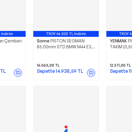
 İndirim
TROY ile 200 TL İndirim
TROY il
an Çemberi
Sonne
PISTON SEGMAN
YENMAK
P
85.00mm STD BMW M44 E36
TAKIM (0,50
IS 11 25 1 739 786
FORD FOCUS 
EURO5 CORI
B-
16.063,00
TL
12.371,00
TL
TL
Sepette
14.938,59
TL
Sepette
1