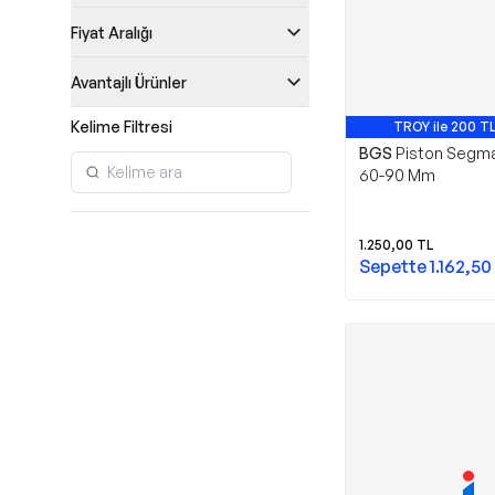
Fiyat Aralığı
Avantajlı Ürünler
Kelime Filtresi
TROY ile 200 TL
BGS
Piston Segm
60-90 Mm
1.250,00
TL
Sepette
1.162,50