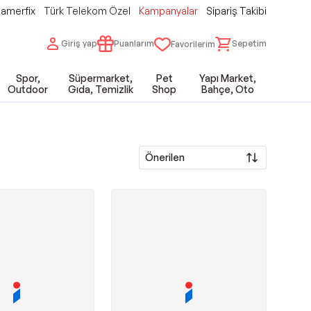
amerfix
Türk Telekom Özel
Kampanyalar
Sipariş Takibi
Giriş yap
Puanlarım
Sepetim
Favorilerim
Spor,
Süpermarket,
Pet
Yapı Market,
Outdoor
Gıda, Temizlik
Shop
Bahçe, Oto
Önerilen