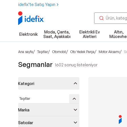
idefix’te Satış Yapın
Moda, Çanta,
Elektrikli Ev
Altın,
Elektronik
Saat, Ayakkabı
Aletleri
Mücevhe
/
/
/
/
/
Ana sayfa
Taşıtlar
Otomobil
Oto Yedek Parça
Motor Aksamı
S
Segmanlar
1602
sonuç listeleniyor
Kategori
Taşıtlar
Marka
Satıcılar