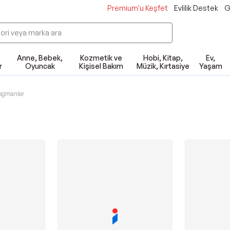
Premium'u Keşfet
Evlilik Destek
G
Anne, Bebek,
Kozmetik ve
Hobi, Kitap,
Ev,
r
Oyuncak
Kişisel Bakım
Müzik, Kırtasiye
Yaşam
egmanlar