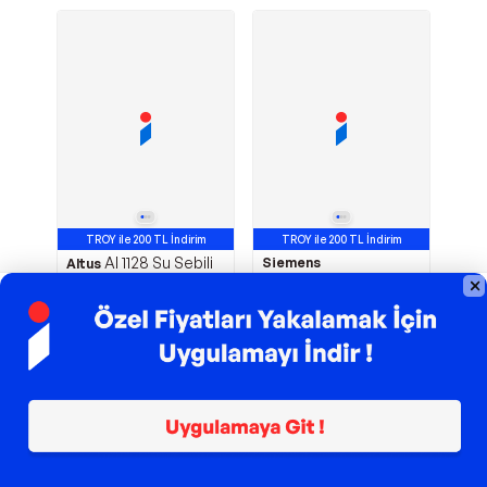
TROY ile 200 TL İndirim
TROY ile 200 TL İndirim
Al 1128 Su Sebili
Siemens
Avantajlı Ürün
Altus
WQ43J2C0TR iQ500
Soğuk Ilık
Isı Pompalı Kurutma
5
Makinesi 9 kg
6.599,00
TL
47.399,00
TL
Sepette
6.269,05
TL
Sepette
44.081,07
TL