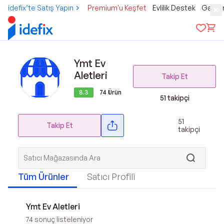
idefix’te Satış Yapın
Premium'u Keşfet
Evlilik Destek
Gamer
Ymt Ev
Aletleri
Takip Et
8.3
74
Ürün
51
takipçi
51
Takip Et
takipçi
Tüm Ürünler
Satıcı Profili
Ymt Ev Aletleri
74
sonuç listeleniyor