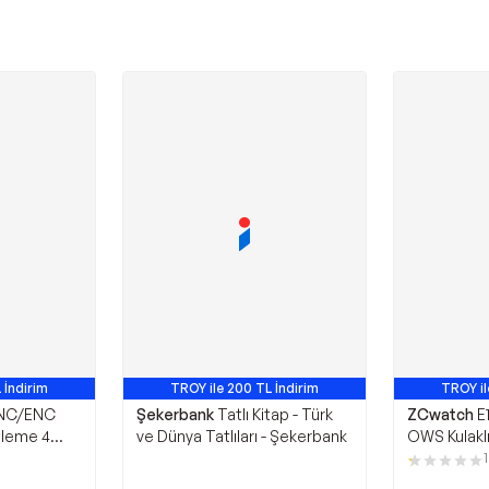
 İndirim
TROY ile 200 TL İndirim
TROY il
ANC/ENC
Şekerbank
Tatlı Kitap - Türk
ZCwatch
E
lleme 4
ve Dünya Tatlıları - Şekerbank
OWS Kulaklık
3 Tws
(sözlü&yazı
1
ireless Şarj
LCD Ekran