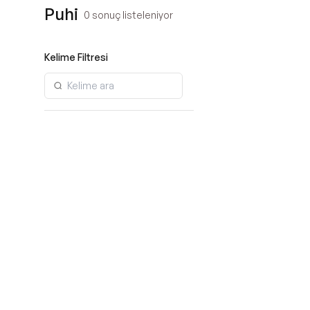
Puhi
0
sonuç listeleniyor
Kelime Filtresi