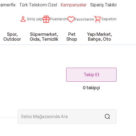
amerfix
Türk Telekom Özel
Kampanyalar
Sipariş Takibi
Giriş yap
Puanlarım
Sepetim
Favorilerim
Spor,
Süpermarket,
Pet
Yapı Market,
Outdoor
Gıda, Temizlik
Shop
Bahçe, Oto
Takip Et
0
takipçi