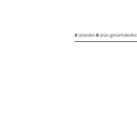
0
üründen
0
ürün görüntüledini