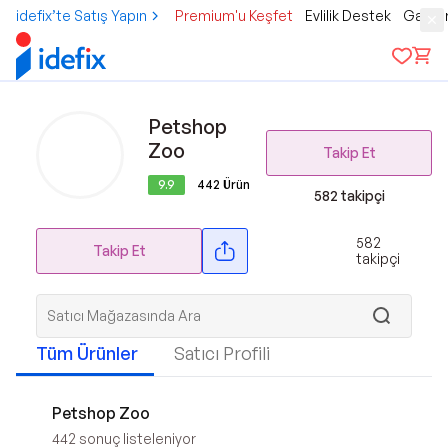
idefix’te Satış Yapın
Premium'u Keşfet
Evlilik Destek
Gamer
Petshop
Zoo
Takip Et
9.9
442
Ürün
582
takipçi
582
Takip Et
takipçi
Tüm Ürünler
Satıcı Profili
Petshop Zoo
442
sonuç listeleniyor