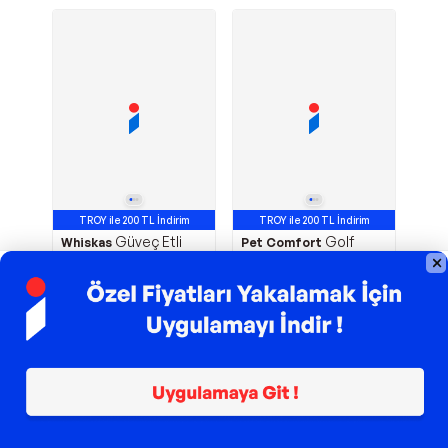
TROY ile 200 TL İndirim
TROY ile 200 TL İndirim
Güveç Etli
Golf
Whiskas
Pet Comfort
Sığırlı Pure Delight 28
Tarçın Köpek Yatağı M
X 85 Gr
75x90cm
735,96
TL
2.250,35
TL
Sepette
724,92
TL
Sepette
2.216,59
TL