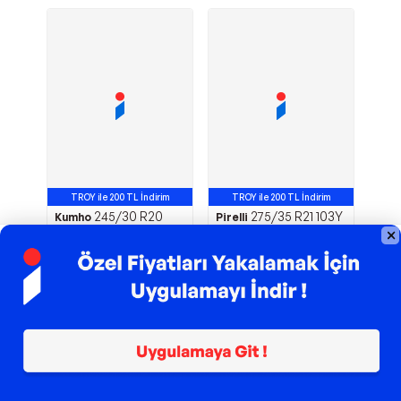
TROY ile 200 TL İndirim
TROY ile 200 TL İndirim
245/30 R20
275/35 R21 103Y
Kumho
Pirelli
90Y XL Ecsta Sport
XL P-Zero PZ4 AO
PS72 Yaz Binek 2025
NCS S.C. Yaz Binek
2026
8.937,00
TL
19.143,85
TL
Sepette
8.222,04
TL
Sepette
17.612,34
TL