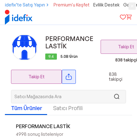
idefix’te Satış Yapın
Premium'u Keşfet
Evlilik Destek
Gamer
PERFORMANCE
LASTİK
Takip Et
9.4
5.0B
Ürün
838
takipçi
838
Takip Et
takipçi
Tüm Ürünler
Satıcı Profili
PERFORMANCE LASTİK
4998
sonuç listeleniyor