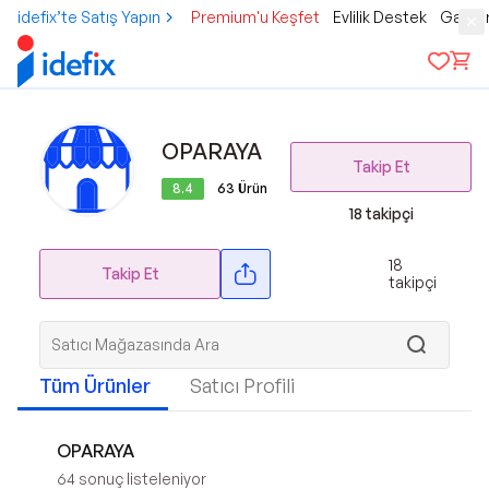
idefix’te Satış Yapın
Premium'u Keşfet
Evlilik Destek
Gamer
OPARAYA
Takip Et
8.4
63
Ürün
18
takipçi
18
Takip Et
takipçi
Tüm Ürünler
Satıcı Profili
OPARAYA
64
sonuç listeleniyor